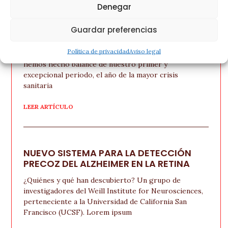
OTROS ARTÍCULOS
Denegar
EL AÑO DE LA PANDEMIA EN FARMACIA
Guardar preferencias
MERINO
Política de privacidad
Aviso legal
Recién cumplido el cierre del año, en Farmacia Merino
hemos hecho balance de nuestro primer y
excepcional periodo, el año de la mayor crisis
sanitaria
LEER ARTÍCULO
NUEVO SISTEMA PARA LA DETECCIÓN
PRECOZ DEL ALZHEIMER EN LA RETINA
¿Quiénes y qué han descubierto? Un grupo de
investigadores del Weill Institute for Neurosciences,
perteneciente a la Universidad de California San
Francisco (UCSF). Lorem ipsum