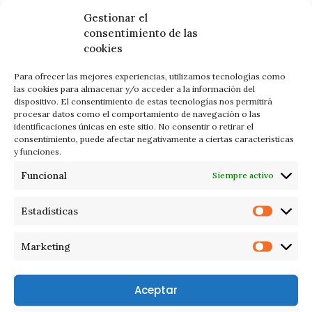
platea dictumst. In convallis ante at
Gestionar el
consentimiento de las
ex ornare sagittis. Donec finibus
cookies
ornare orci id faucibus. Aliquam
Para ofrecer las mejores experiencias, utilizamos tecnologías como
pharetra sem sodales magna
las cookies para almacenar y/o acceder a la información del
dispositivo. El consentimiento de estas tecnologías nos permitirá
tincidunt auctor. Maecenas nec dolor
procesar datos como el comportamiento de navegación o las
identificaciones únicas en este sitio. No consentir o retirar el
ex. Aliquam et orci lorem.
consentimiento, puede afectar negativamente a ciertas características
Suspendisse rhoncus gravida ipsum
y funciones.
vitae aliquam. Sed turpis tellus,
Funcional
Siempre activo
rutrum sit amet enim at, vehicula
Estadísticas
porta nibh. Maecenas eu consectetur
diam. Etiam sed justo sit amet augue
Marketing
fringilla semper ut sit amet tortor.
Aceptar